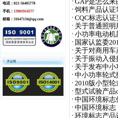
GAP是怎么来
电话：021-56405778
饲料产品认证
手机：
13901914577
CQC标志认证
邮箱：
31647134@qq.com
关于普通照明
小功率电动机
规则换版的通
国家认监委20
关于对商用车
关于振动入侵
子公司
关于发布中小
事宜的公告
中小功率轮式
及有关要求的
2010版小
型式试验产品c
容及说明
中国环境标志
中国环境标志
环境标志产品